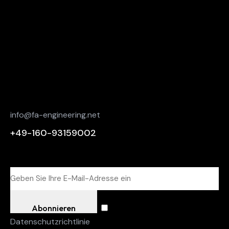
Verbunden bleiben
Adresse
Dr.Wolfgang-Günther-Straße
56479 Neunkirchen
Kontaktinformationen
info@fa-engineering.net
+49-160-93159002
Newsletter
Abonnieren
Ich stimme der
Datenschutzrichtlinie
zu.